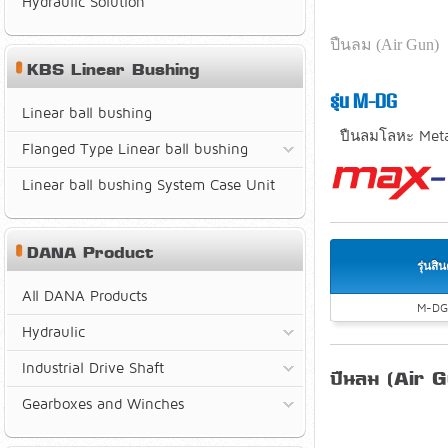
Hydraulic Solution
ปืนลม (Air Gun)
KBS Linear Bushing
รุ่น M-DG
Linear ball bushing
ปืนลมโลหะ Meta
Flanged Type Linear ball bushing
Linear ball bushing System Case Unit
DANA Product
รุ่นสิน
All DANA Products
M-DG
Hydraulic
Industrial Drive Shaft
ปืนลม (Air 
Gearboxes and Winches