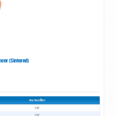
encer (Sintered)
ขนาดเกลียว
1/8"
1/4"