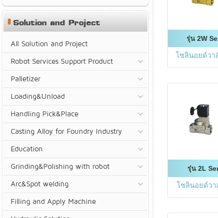
Solution and Project
รุ่น 2W Se
All Solution and Project
โซลินอยด์วาล
Robot Services Support Product
Palletizer
Loading&Unload
Handling Pick&Place
Casting Alloy for Foundry Industry
Education
Grinding&Polishing with robot
รุ่น 2L Se
Arc&Spot welding
โซลินอยด์วา
Filling and Apply Machine