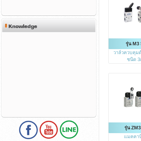
Knowledge
รุ่น M3
วาล์วควบคุมด
ชนิด 3
รุ่น ZM3
แมคคาน