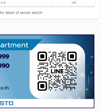
 0.8
1/8"
r detail of sensor switch.