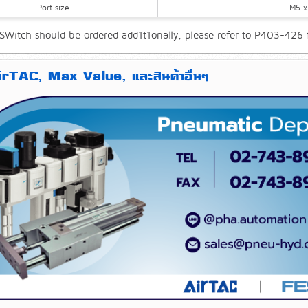
Port size
M5 x
SWitch should be ordered add1t1onally, please refer to P403-426 fo
AirTAC, Max Value, และสินค้าอื่นๆ