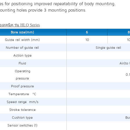
es for positioning improved repeatability of body mounting.
unting holes provide 3 mounting positions.
เทคนิค รุ่น HLQ Series
Bore size(mm)
6
8
Guide rail width (mm)
10
1
Number of guide rail
Single guide rail
Action type
Fluid
Air(to
Operating
0.
pressure
Proof pressure
Temperature °C
Speed range mm/s
Stroke tolerance
Cushion type
Bu
Sensor switches (1)