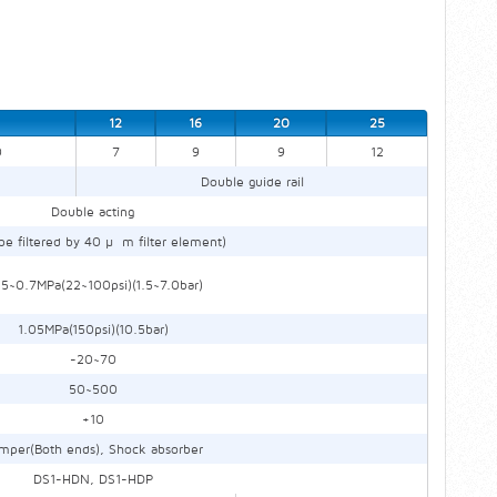
12
16
20
25
0
7
9
9
12
Double guide rail
Double acting
 be filtered by 40 µ m filter element)
15~0.7MPa(22~100psi)(1.5~7.0bar)
1.05MPa(150psi)(10.5bar)
-20~70
50~500
+10
mper(Both ends), Shock absorber
DS1-HDN, DS1-HDP