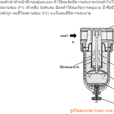
ลมดักน้ำทำหน้าที่กรองฝุ่นละออง ทำให้ลมอัดมีความสะอาดก่อนนำไปใช
อัดผ่านช่อง (P1) เข้าคลีบ บังคับลม มีผลทำให้ลมเกิดการหมุนวน น้ำซึ
ล่างดังรูป ลมที่ไหลผ่านช่อง (P2) จะเป็นลมที่มีความสะอาด
รูปไดอะแกรม (main-line-f