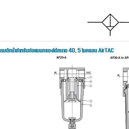
งลมดักน้ำสำหรับท่อแมนกรองได้ขนาด 40, 5 ไมครอน AirTAC