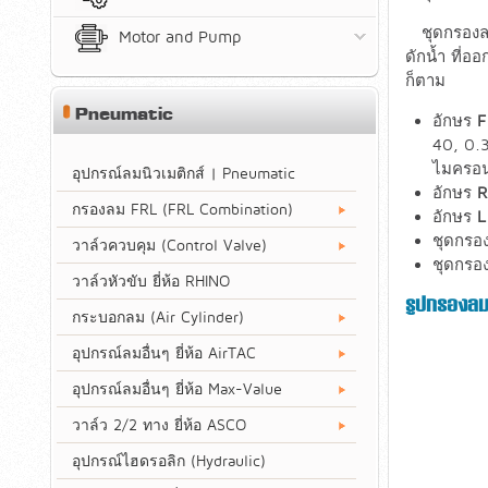
ชุดกรองล
Motor and Pump
ดักน้ำ ที่อ
ก็ตาม
Pneumatic
อักษร
F
40, 0.3
ไมครอ
อุปกรณ์ลมนิวเมติกส์ | Pneumatic
อักษร
R
กรองลม FRL (FRL Combination)
อักษร
L
ชุดกรอง
วาล์วควบคุม (Control Valve)
ชุดกรอง
วาล์วหัวขับ ยี่ห้อ RHINO
รูปกรองลมด
กระบอกลม (Air Cylinder)
อุปกรณ์ลมอื่นๆ ยี่ห้อ AirTAC
อุปกรณ์ลมอื่นๆ ยี่ห้อ Max-Value
วาล์ว 2/2 ทาง ยี่ห้อ ASCO
อุปกรณ์ไฮดรอลิก (Hydraulic)