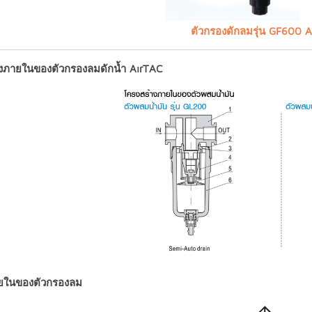
ตัวกรองดักลมรุ่น GF600 
งภายในของตัวกรองลมดักน้ำ AirTAC
ยในของตัวกรองลม