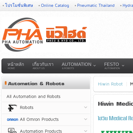
โปรโมชั่นพิเศษ
Online Catalog
Pneumatic Thailand
Hydra
หน้าหลัก
เกี่ยวกับเรา
AUTOMATION
FESTO
HOME
ABOUT US
& ROBOTS
AUTOMATION
Automation & Robots
Hiwin Robot
M
All Automation and Robots
Hiwin Medi
Robots
ไฮวิน Medical R
All Omron Products
Automation Products